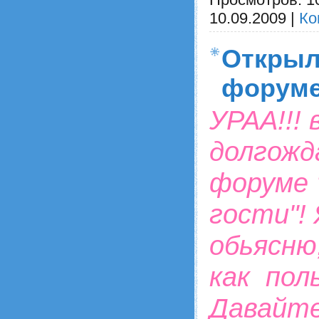
10.09.2009
|
Ко
Открыл
форуме
УРАА!!!
долгожд
форуме 
гости"! 
обьясню
как пол
Давайте