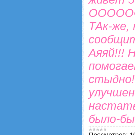
ООООО
ТАк-же,
сообщит
Аяяй!!! 
помогае
стыдно!
улучшени
настатв
было-бы
Просмотров:
1