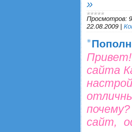
»
Просмотров:
22.08.2009
|
Ко
Пополн
Привет!
сайта Ка
настрой
отличны
почему
сайт, о