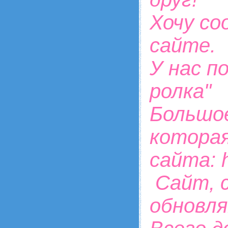
Хочу со
сайте.
У нас п
ролка"
Большое
которая
сайта: ht
Сайт, 
обновля