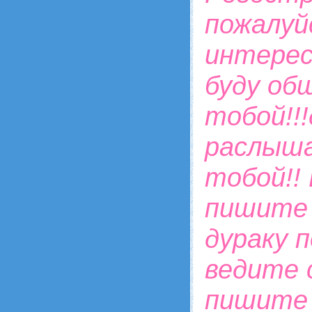
пожалуй
интерес
буду об
тобой!!!
раслыша
тобой!!
пишите 
дураку п
ведите 
пишите 