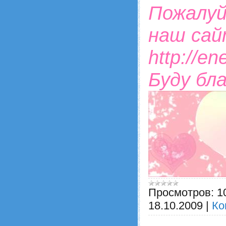
Пожалуй
наш сай
http://en
Буду бл
Просмотров:
1
18.10.2009
|
Ко