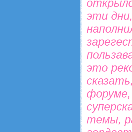
открылс
эти дни
наполни
зарегес
пользав
это реко
сказать
форуме,
суперск
темы, ра