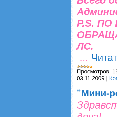
Всего д
Админи
P.S. П
ОБРАЩА
ЛС.
...
Чита
Просмотров:
1
03.11.2009
|
Ко
Мини-р
Здравст
друг!