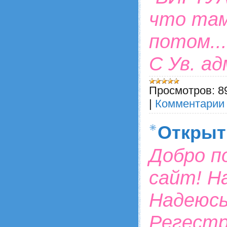
что там
потом...
С Ув. а
Просмотров:
8
|
Комментарии 
Открыт
Добро п
сайт! Н
Надеюсь
Регестр