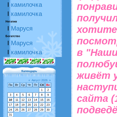
понрави
I
камилочка
I
камилочка
получил
Негатив
хотите 
I
Маруся
Богатство
посмот
I
Маруся
в "Наши
I
камилочка
полюбу
Календарь
живёт у
«
Август 2026
»
наступ
Пн
Вт
Ср
Чт
Пт
Сб
Вс
1
2
сайта (
3
4
5
6
7
8
9
10
11
12
13
14
15
16
17
18
19
20
21
22
23
подвед
24
25
26
27
28
29
30
31