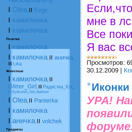
FakSoapoxyWop
Если,чт
I
Olea
II
Evge
,
мне в лс
I
камилочка
I
камилочка
Все поки
Позитив
Я вас вс
I
камилочка
I
камилочка
II
аничка
,
,
Просмотров:
6
III
Lika
30.12.2009
|
Ко
Животные
I
камилочка
II
,
Иконки
Glitter_Girl
III
Радистка_Кэт
,
,
СтЕрВо4кА
Girl
Batman
,
,
УРА! На
I
Olea
II
Panterka
,
I
камилочка
появили
I
аничка
II
volchek
форуме.
,
Предметы