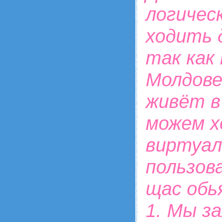
логичес
ходить д
так как
Молдове
живёт в
можем х
виртуал
пользов
щас обь
1. Мы з