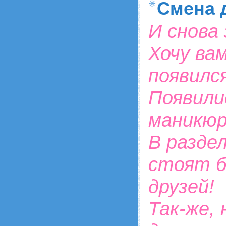
Смена 
И снова
Хочу вам
появилс
Появили
маникюр
В разде
стоят б
друзей!
Так-же,