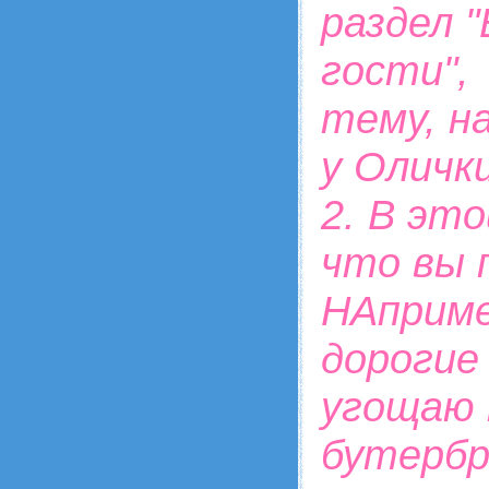
раздел 
гости",
тему, н
у Олички
2. В эт
что вы 
НАприме
дорогие 
угощаю 
бутерб