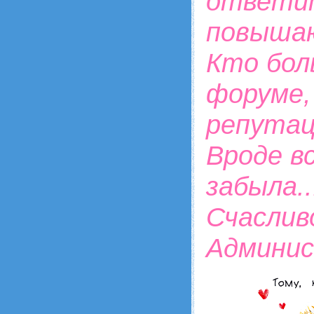
ответит
повышаю
Кто бол
форуме,
репутац
Вроде вс
забыла..
Счаслив
Админис