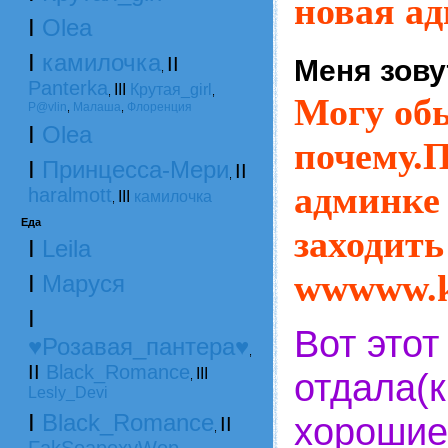
новая ад
I
Olea
I
камилочка
II
Меня зову
,
Panterka
III
Крутая_girl
,
,
Могу об
P@vlin
Малаша
Флоренция
,
,
I
Olea
почему.
I
Принцесса-Мери
II
,
админке 
haralmott
III
камилочка
,
Еда
заходить
I
Leila
wwwww.k
I
Маруся
I
Вот этот
♥Розавая_пантера♥
,
II
Black_Romance
III
отдала(к
,
Lesly_Devi
I
Black_Romance
хорошие
II
,