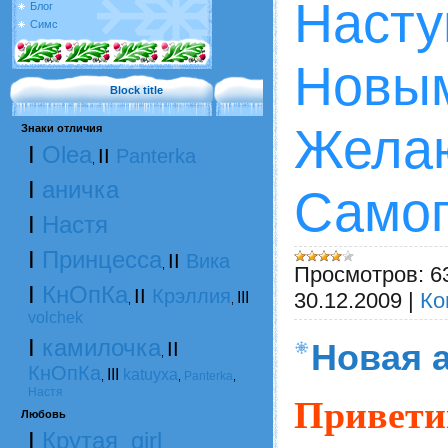
Наст
Блог
Симс
Новым
Block title
Жела
Знаки отличия
I
Olea
II
Panterka
,
I
аничка
Самог
I
Настя
I
Принцесса
II
Вика
,
Просмотров:
6
I
КнОпКа
II
Крэллия
30.12.2009
|
Ко
III
,
,
volchek
I
камилочка
II
Новая 
,
КнОпКа
III
katuyxa
Panterka
,
,
,
Настя
Привети
Любовь
I
Крутая_girl