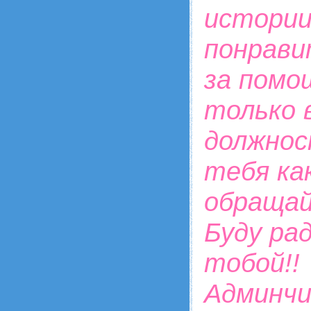
истории
понрави
за помо
только в
должнос
тебя ка
обращай
Буду ра
тобой!!
Админчи