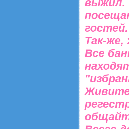
выжил. 
посеща
гостей
Так-же,
Все бан
находят
"избран
Живите
регест
общайт