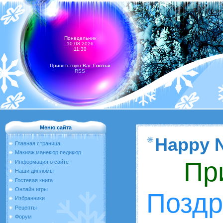
Понедельник
10.08.2026
11:30
Приветствую Вас
Гостья
RSS
Меню сайта
Happy 
Главная страница
Макияж,манекюр,педикюр.
Прив
Информация о сайте
Наши дипломы
Гостевая книга
Онлайн игры
Поздр
Избранники
Рецепты
Форум