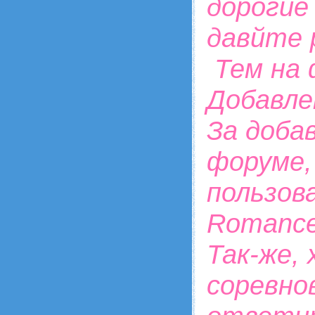
дорогие
давйте 
Тем на 
Добавле
За доба
форуме,
пользов
Romance
Так-же,
соревно