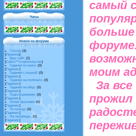
самый с
популя
Часы
больше 
форуме.
Новое на форуме
Титулы
(9)
возможн
[
Правила
]
Ваш сайт.
(2)
[
Сайто***сторительство
]
Гадание по книге.
(0)
моим ад
[
Гадание.
]
Гадание с кошкой.
(0)
[
Гадание.
]
Гадание на поленьях.
(0)
За все 
[
Гадание.
]
Гадание на яйце.
(0)
[
Гадание.
]
прожил 
Подслушивание.
(0)
[
Гадание.
]
Оклик прохожих
(0)
[
Гадание.
]
радост
По кольцу.
(0)
[
Гадание.
]
На луковицах.
(0)
[
Гадание.
]
пережив