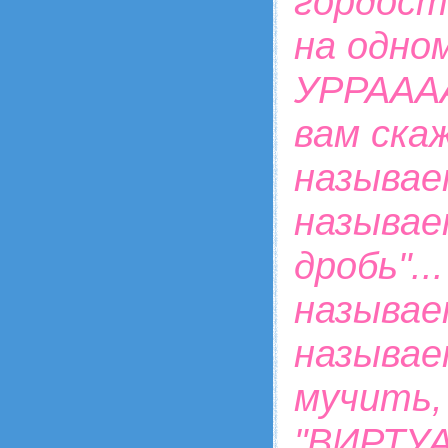
гордост
на одно
УРРАААА!
вам ска
называе
называе
дробь"..
называет
называе
мучить,
"
ВИРТУ