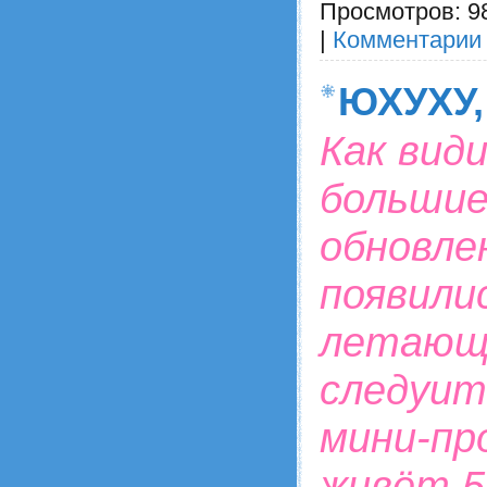
Просмотров:
9
|
Комментарии 
ЮХУХУ,
Как види
больши
обновлен
появили
летающи
следуит
мини-пр
живёт 5